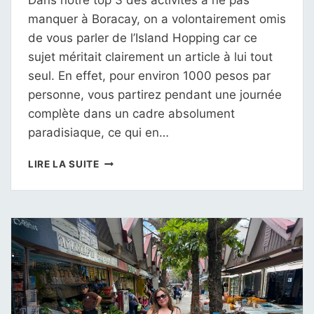
Dans notre top 3 des activités à ne pas
manquer à Boracay, on a volontairement omis
de vous parler de l’Island Hopping car ce
sujet méritait clairement un article à lui tout
seul. En effet, pour environ 1000 pesos par
personne, vous partirez pendant une journée
complète dans un cadre absolument
paradisiaque, ce qui en…
ISLAND
LIRE LA SUITE
HOPPING
À
BORACAY
PHILIPPINES
:
GUIDE
ET
RETOUR
D’EXPÉRIENCE