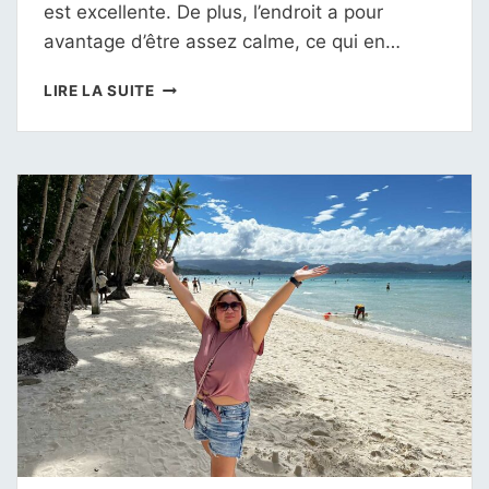
est excellente. De plus, l’endroit a pour
avantage d’être assez calme, ce qui en…
FERRA
LIRE LA SUITE
HOTEL
BORACAY
PHILIPPINES
:
TEST
COMPLET
ET
AVIS
DÉTAILLÉ