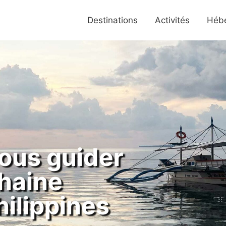
Destinations
Activités
Héb
ous guider
chaine
hilippines