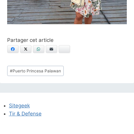
Facebook
X
WhatsApp
E-mail
Bluesky
Étiquettes
#
Puerto Princesa Palawan
de
la
publication :
Sitegeek
Tir & Defense